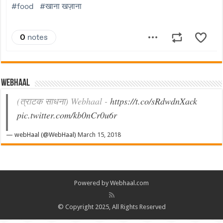
Webhaal
(त्राटक साधना) Webhaal -
https://t.co/sRdwdnXack
pic.twitter.com/kb0nCr0u6r
— webHaal (@WebHaal)
March 15, 2018
Powered by Webhaal.com
© Copyright 2025, All Rights Reserved