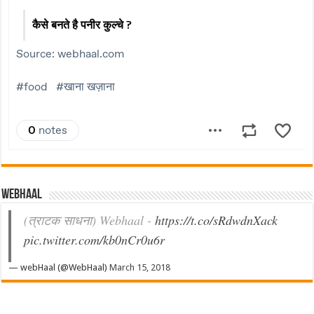
Webhaal
(त्राटक साधना) Webhaal -
https://t.co/sRdwdnXack
pic.twitter.com/kb0nCr0u6r
— webHaal (@WebHaal)
March 15, 2018