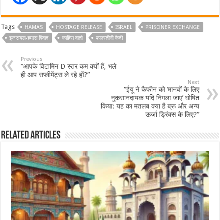
Tags
HAMAS
HOSTAGE RELEASE
ISRAEL
PRISONER EXCHANGE
इजरायल-हमास विवाद
काहिरा वार्ता
फलस्तीनी कैदी
Previous
“आपके विटामिन D स्तर कम क्यों हैं, भले
ही आप सप्लीमेंट्स ले रहे हों?”
Next
“ईयू ने कैफीन को ‘मानवों के लिए
नुकसानदायक यदि निगला जाए’ घोषित
किया: यह का मतलब क्या है ब्रू और अन्य
ऊर्जा ड्रिंक्स के लिए?”
Related Articles