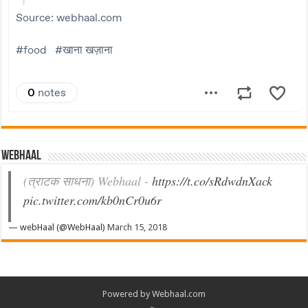
Webhaal
(त्राटक साधना) Webhaal -
https://t.co/sRdwdnXack
pic.twitter.com/kb0nCr0u6r
— webHaal (@WebHaal)
March 15, 2018
Powered by Webhaal.com