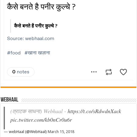
Webhaal
(त्राटक साधना) Webhaal -
https://t.co/sRdwdnXack
pic.twitter.com/kb0nCr0u6r
— webHaal (@WebHaal)
March 15, 2018