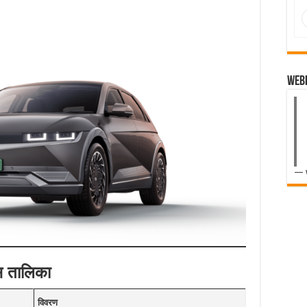
Web
— 
स तालिका
विवरण