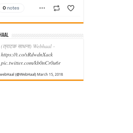
haal
(त्राटक साधना) Webhaal -
https://t.co/sRdwdnXack
pic.twitter.com/kb0nCr0u6r
webHaal (@WebHaal)
March 15, 2018