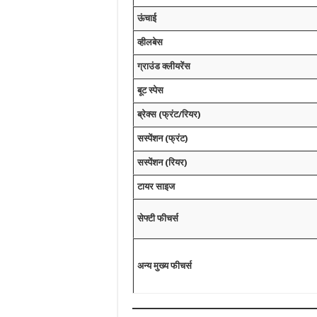
ऊंचाई
व्हीलबेस
ग्राउंड क्लीयरेंस
बूट स्पेस
ब्रेक्स (फ्रंट/रियर)
सस्पेंशन (फ्रंट)
सस्पेंशन (रियर)
टायर साइज
सेफ्टी फीचर्स
अन्य मुख्य फीचर्स